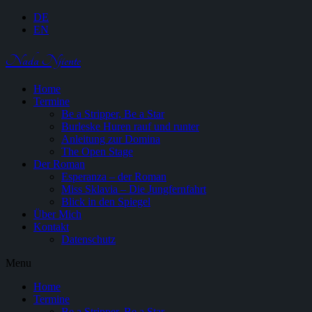
DE
EN
Nada Njiente
Home
Termine
Be a Stripper, Be a Star
Burleske Huren rauf und runter
Anleitung zur Domina
The Open Stage
Der Roman
Esperanza – der Roman
Miss Sklavia – Die Jungfernfahrt
Blick in den Spiegel
Über Mich
Kontakt
Datenschutz
Menu
Home
Termine
Be a Stripper, Be a Star